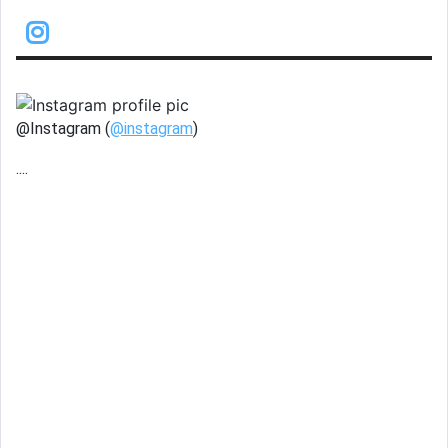
@Instagram (
@instagram
)
....