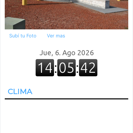
Subí tu Foto
Ver mas
CLIMA
22.2º
Despejado