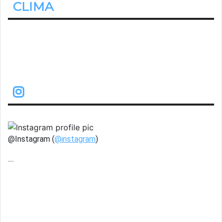
CLIMA
22.2º
Despejado
@Instagram (
@instagram
)
....