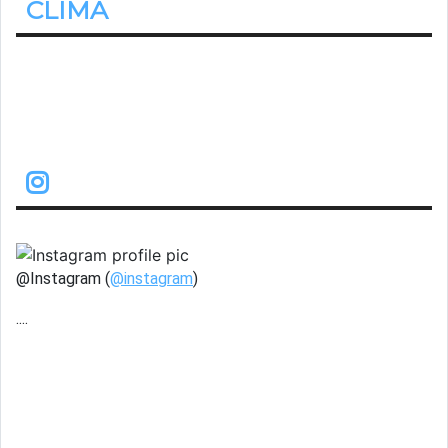
CLIMA
22.2º
Despejado
@Instagram (
@instagram
)
....