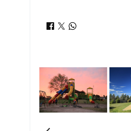
COMPARTIR:
Notas Relacionadas
Parque del Ferrocarril
Pileta 