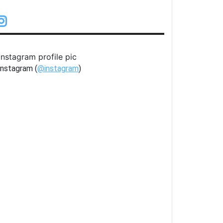
eo Villa Alba
Playa Blanca
nstagram (
@instagram
)