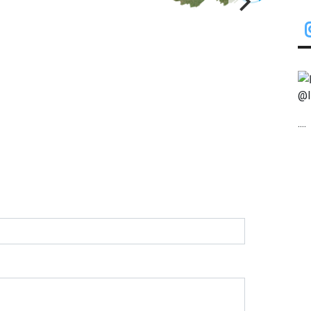
“Museo Histórico y del
Mus
Recuerdo de la
Asociación Israelita Dr
.Theodor Herzl”
@I
....