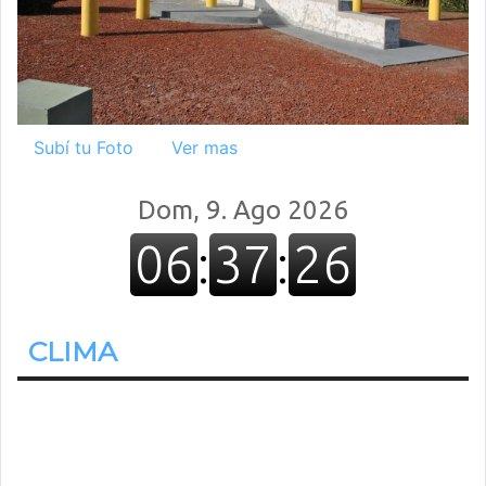
Subí tu Foto
Ver mas
CLIMA
22.2º
Despejado