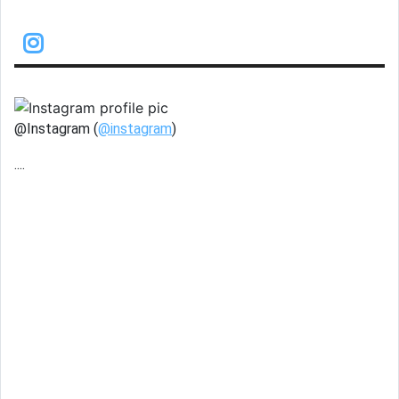
@Instagram (
@instagram
)
....