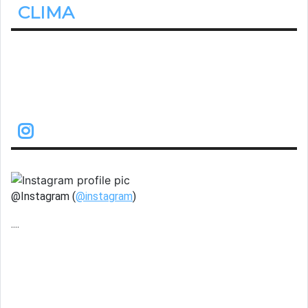
CLIMA
22.2º
Despejado
@Instagram (
@instagram
)
....