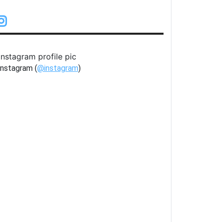
nstagram (
@instagram
)