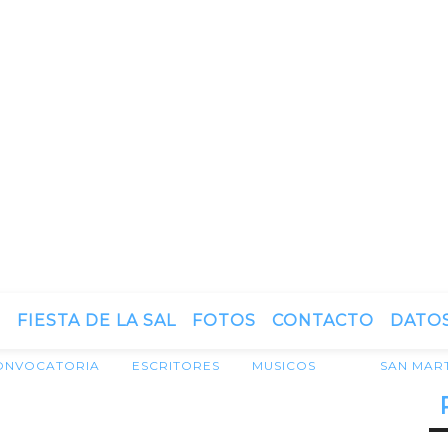
N
FIESTA DE LA SAL
FOTOS
CONTACTO
DATOS
ONVOCATORIA
ESCRITORES
MUSICOS
SAN MAR
itores y músicos