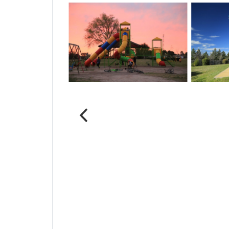
Parque del Ferrocarril
Pileta 