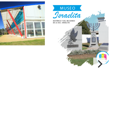
climatizada
“Museo Histórico y del
Mus
Recuerdo de la
Asociación Israelita Dr
.Theodor Herzl”