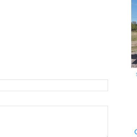
Recuerdo de la
Asociación Israelita Dr
.Theodor Herzl”