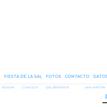
N
FIESTA DE LA SAL
FOTOS
CONTACTO
DATOS
SESION
CONCEJO
DELIBERANTE
SAN MARTIN
A EN EL CONCEJO