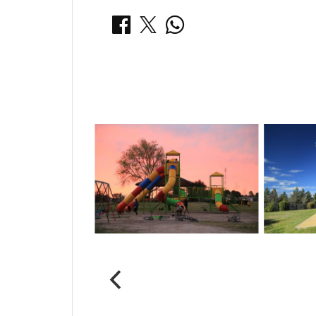
Notas Relacionadas
Parque del Ferrocarril
Pileta 