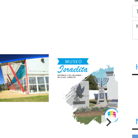
climatizada
“Museo Histórico y del
Mus