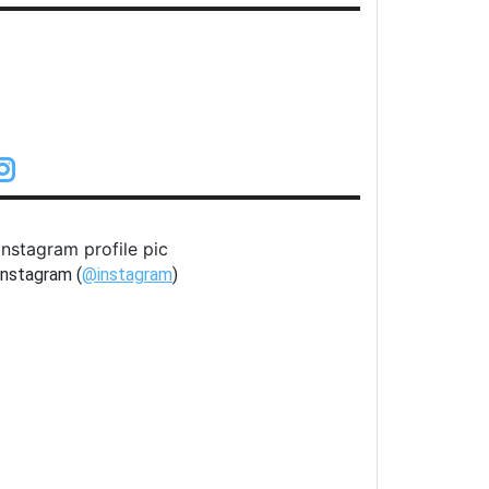
22.2º
Despejado
nstagram (
@instagram
)