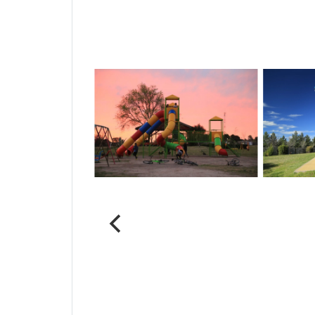
Notas Relacionadas
Parque del Ferrocarril
Pileta 