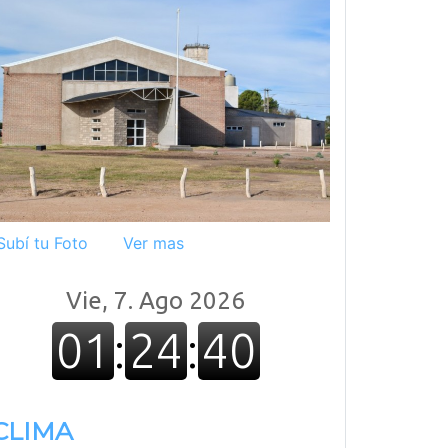
Subí tu Foto
Ver mas
eo Villa Alba
Playa Blanca
CLIMA