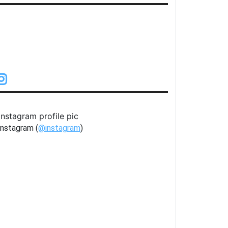
22.2º
Despejado
nstagram (
@instagram
)