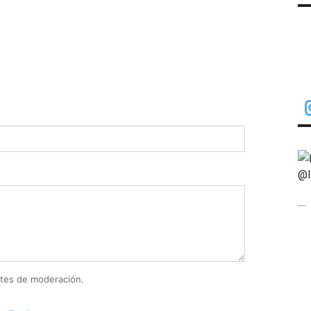
@I
....
tes de moderación.