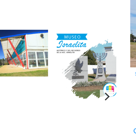
climatizada
“Museo Histórico y del
Mus
Recuerdo de la
Asociación Israelita Dr
.Theodor Herzl”